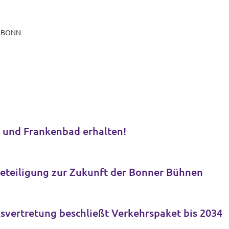
T BONN
Bäder-Kahlschlag stoppen: Melbbad und Frankenbad erhalten!
ür Bürger*innenbeteiligung zur Zukunft der Bonner Bühnen
svertretung beschließt Verkehrspaket bis 2034