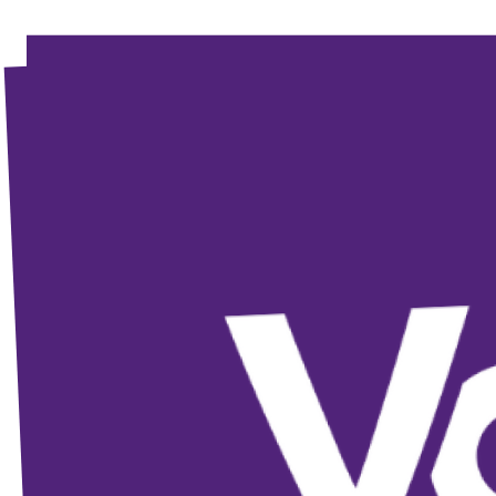
Volt Deutschland Merchandise Shop
Unsere Events
Kontakt zu Volt Bonn
Mach mit bei Volt Bonn
Deine Spende für Volt
Werde Mitglied von Volt
Volt Bonn Newsletter