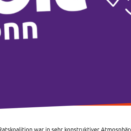
atskoalition war in sehr konstruktiver Atmosphär