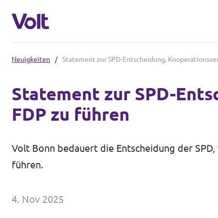
Neuigkeiten
/
Statement zur SPD-Entscheidung, Kooperationsve
Volt in Nordrhein-Westfalen
Statement zur SPD-Ents
Website von Volt NRW
FDP zu führen
Programm
Volt vor Ort in NRW
Über Volt
Volt Bonn bedauert die Entscheidung der SPD,
Volt in Deutschland
führen.
Menschen
Volt Deutschland
4. Nov 2025
Volt in deinem Bundesland
Neuigkeiten