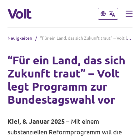
Schließen
Schließen
Neuigkeiten
/
“Für ein Land, das sich Zukunft traut” – Volt legt Programm zur Bundestagswahl vor
Volt in Schleswig-Holstein
“Für ein Land, das sich
Volt Schleswig Holstein Startseite
Zukunft traut” – Volt
Programm
Lokale Teams
legt Programm zur
Über Volt
Bundestagswahl vor
Volt in Deutschland
Menschen
Website
Kiel, 8. Januar 2025
– Mit einem
Volt in deinem Bundesland
substanziellen Reformprogramm will die
Neuigkeiten