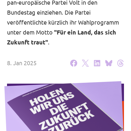
pan-europäische Partei Volt in den
Volt Deutschland Merchandise Shop
Unsere Events
Bundestag einziehen. Die Partei
veröffentlichte kürzlich ihr Wahlprogramm
unter dem Motto
"Für ein Land, das sich
Zukunft traut"
.
Mache bei Volt mit!
Deine Spende für Volt
8. Jan 2025
Jobs bei Volt Deutschland
Volt vor Ort