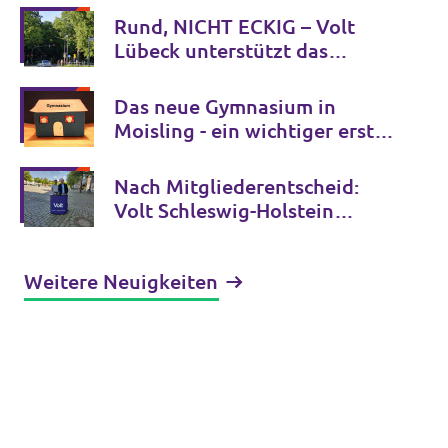
Rund, NICHT ECKIG – Volt
Lübeck unterstützt das
Bürgerbegehren zum
Mühlentorteller
Das neue Gymnasium in
Moisling - ein wichtiger erster
Schritt
Nach Mitgliederentscheid:
Volt Schleswig-Holstein
unterstützt Tobias Bergmann
bei der
Weitere Neuigkeiten
Oberbürgermeisterwahl in
Neumünster