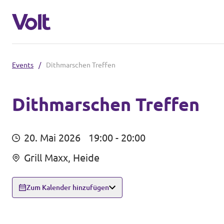
Events
/
Dithmarschen Treffen
Volt in Schleswig-Holstein
Volt Schleswig Holstein Startseite
Dithmarschen Treffen
Programm
Lokale Teams
20. Mai 2026
19:00 - 20:00
Über Volt
Grill Maxx, Heide
Volt in Deutschland
Menschen
Website
Zum Kalender hinzufügen
Volt in deinem Bundesland
Neuigkeiten