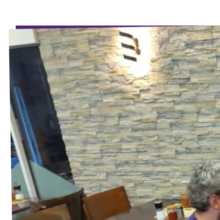
Volt Deutschland Merchandise Shop
Unsere Events
Mache bei Volt mit!
Deine Spende für Volt
Jobs bei Volt Deutschland
Volt vor Ort