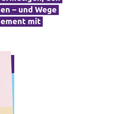
agen – und Wege
gement mit