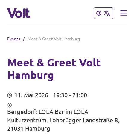
Schließen
Schließen
Events
/
Meet & Greet Volt Hamburg
Volt in Deutschland
Website
Meet & Greet Volt
Hamburg
Programm
Volt in deinem Bundesland
Volt Deutschland Merchandise Shop
Über Volt
11. Mai 2026
19:30 - 21:00
Menschen
Bergedorf: LOLA Bar im LOLA
Kulturzentrum, Lohbrügger Landstraße 8,
Neuigkeiten
21031 Hamburg