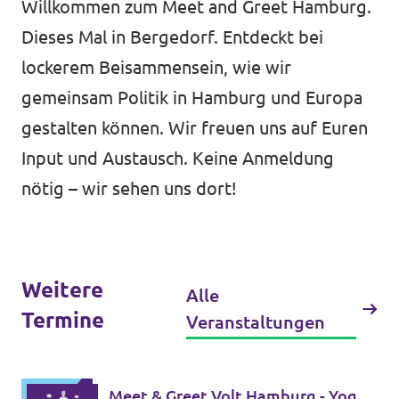
Willkommen zum Meet and Greet Hamburg.
Dieses Mal in Bergedorf. Entdeckt bei
lockerem Beisammensein, wie wir
Jetzt mitmachen!
gemeinsam Politik in Hamburg und Europa
gestalten können. Wir freuen uns auf Euren
Input und Austausch. Keine Anmeldung
Transparenz
nötig – wir sehen uns dort!
Datenschutz
Impressum
Weitere
Alle
Termine
Veranstaltungen
Meet & Greet Volt Hamburg - Yoga