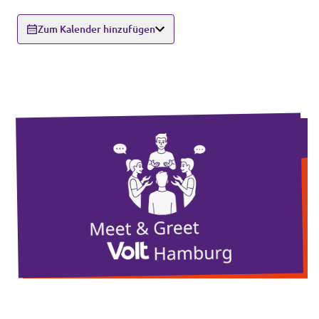
Unsere Events
Zum Kalender hinzufügen
Wahlprogramm Bürgerschaftswahl
Triff uns an Infoständen!
Mache bei uns mit!
Deine Spende für Volt!
Hamburger Fraktionen
Wahlprüfsteine