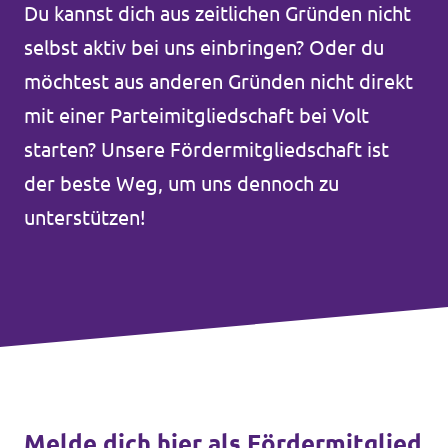
Du kannst dich aus zeitlichen Gründen nicht
Unsere Events
selbst aktiv bei uns einbringen? Oder du
möchtest aus anderen Gründen nicht direkt
mit einer Parteimitgliedschaft bei Volt
Wahlprogramm Bürgerschaftswahl
starten? Unsere Fördermitgliedschaft ist
der beste Weg, um uns dennoch zu
Triff uns an Infoständen!
unterstützen!
Mache bei uns mit!
Deine Spende für Volt!
Hamburger Fraktionen
Wahlprüfsteine
Melde dich hier als Fördermitglied