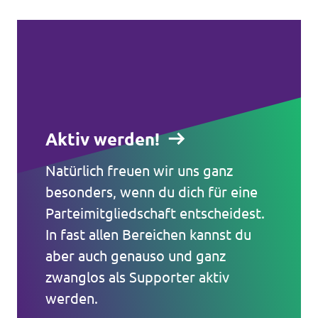
Aktiv werden!
Natürlich freuen wir uns ganz
besonders, wenn du dich für eine
Parteimitgliedschaft entscheidest.
Volt in ganz Europa
In fast allen Bereichen kannst du
aber auch genauso und ganz
Volt ist in über 30 Ländern in Europa vertreten.
zwanglos als Supporter aktiv
Hier findest du Links zu den Websites von Volt
werden.
in anderen Ländern.