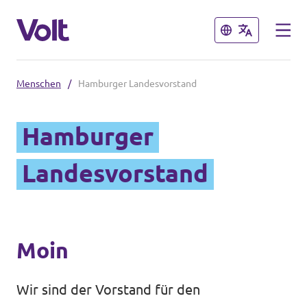
Schließen
Schließen
Menschen
/
Hamburger Landesvorstand
Volt in Deutschland
Hamburger
Website
Programm
Landesvorstand
Volt in deinem Bundesland
Volt Deutschland Merchandise Shop
Über Volt
Menschen
Moin
Wir sind der Vorstand für den
Neuigkeiten