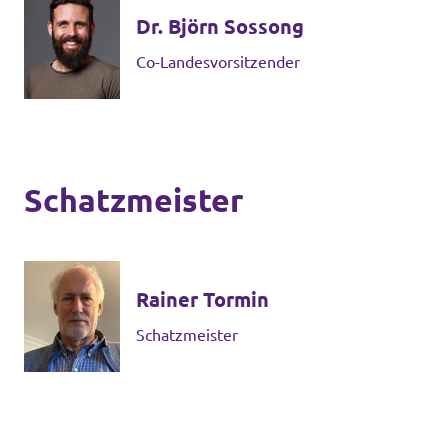
Dr. Björn Sossong
Co-Landesvorsitzender
Jetzt mitmachen!
Schatzmeister
Transparenz
Datenschutz
Impressum
Rainer Tormin
Schatzmeister