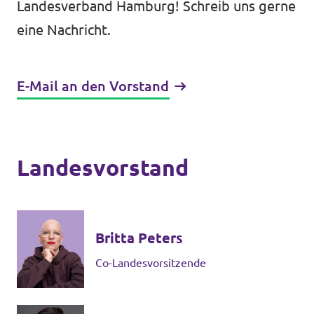
Landesverband Hamburg! Schreib uns gerne
Unsere Events
eine Nachricht.
E-Mail an den Vorstand
Wahlprogramm Bürgerschaftswahl
Triff uns an Infoständen!
Landesvorstand
Mache bei uns mit!
Deine Spende für Volt!
Britta Peters
Hamburger Fraktionen
Co-Landesvorsitzende
Wahlprüfsteine