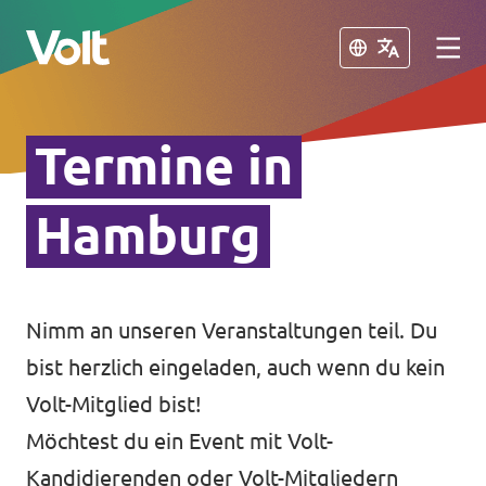
Schließen
Schließen
Termine in
Volt in Deutschland
Website
Hamburg
Programm
Volt in deinem Bundesland
Volt Deutschland Merchandise Shop
Über Volt
Nimm an unseren Veranstaltungen teil. Du
bist herzlich eingeladen, auch wenn du kein
Menschen
Volt-Mitglied bist!
Möchtest du ein Event mit Volt-
Neuigkeiten
Kandidierenden oder Volt-Mitgliedern