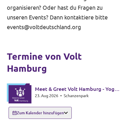
organisieren? Oder hast du Fragen zu
Unsere Events
unseren Events? Dann kontaktiere bitte
events@voltdeutschland.org
Wahlprogramm Bürgerschaftswahl
Termine von Volt
Triff uns an Infoständen!
Hamburg
Mache bei uns mit!
Deine Spende für Volt!
Meet & Greet Volt Hamburg - Yoga
23. Aug 2026
•
Schanzenpark
Edition
Hamburger Fraktionen
Zum Kalender hinzufügen
Wahlprüfsteine