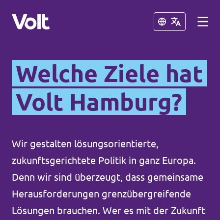
Schließen
Schließen
Welche Ziele hat
Volt in Deutschland
Volt Hamburg?
Website
Programm
Volt in deinem Bundesland
Volt Deutschland Merchandise Shop
Wir gestalten lösungsorientierte,
Über Volt
zukunftsgerichtete Politik in ganz Europa.
Menschen
Denn wir sind überzeugt, dass gemeinsame
Herausforderungen grenzübergreifende
Neuigkeiten
Lösungen brauchen. Wer es mit der Zukunft