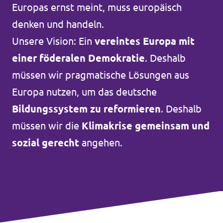
Europas ernst meint, muss europäisch
Unsere Events
denken und handeln.
Unsere Vision: Ein
vereintes Europa mit
einer föderalen Demokratie
. Deshalb
Wahlprogramm Bürgerschaftswahl
müssen wir pragmatische Lösungen aus
Europa nutzen, um das deutsche
Triff uns an Infoständen!
Bildungssystem zu reformieren
. Deshalb
müssen wir die
Klimakrise gemeinsam und
Mache bei uns mit!
sozial gerecht
angehen.
Deine Spende für Volt!
Hamburger Fraktionen
Wahlprüfsteine