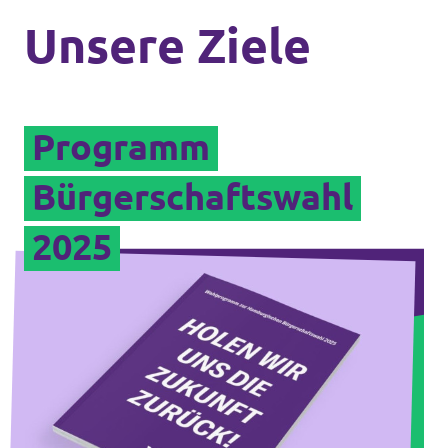
Unsere Ziele
Jetzt mitmachen!
Programm
Bürgerschaftswahl
Transparenz
2025
Datenschutz
Impressum