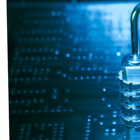
Unsere Events
Wahlprogramm Bürgerschaftswahl
Triff uns an Infoständen!
Mache bei uns mit!
Deine Spende für Volt!
Hamburger Fraktionen
Wahlprüfsteine