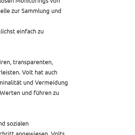
losen Monitorings von
telle zur Sammlung und
ichst einfach zu
iren, transparenten,
eisten. Volt hat auch
iminalität und Vermeidung
 Werten und führen zu
nd sozialen
chritt angewiesen. Volts