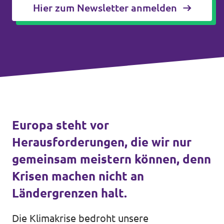
Hier zum Newsletter anmelden
Unsere Events
Wahlprogramm Bürgerschaftswahl
Triff uns an Infoständen!
Europa steht vor
Mache bei uns mit!
Herausforderungen, die wir nur
Deine Spende für Volt!
gemeinsam meistern können, denn
Krisen machen nicht an
Hamburger Fraktionen
Ländergrenzen halt.
Wahlprüfsteine
Die Klimakrise bedroht unsere