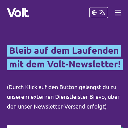
Schließen
Schließen
Volt in Deutschland
Bleib auf dem Laufenden
Website
mit dem Volt-Newsletter!
Programm
Volt in deinem Bundesland
Volt Deutschland Merchandise Shop
Über Volt
(Durch Klick auf den Button gelangst du zu
unserem externen Dienstleister Brevo, über
Menschen
den unser Newsletter-Versand erfolgt)
Neuigkeiten