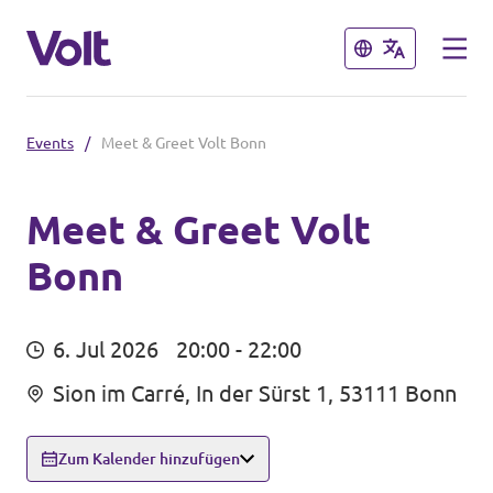
Schließen
Schließen
Events
/
Meet & Greet Volt Bonn
Volt in Nordrhein-Westfalen
Website von Volt NRW
Meet & Greet Volt
Bonn
Programm
Volt vor Ort in NRW
Über Volt
Volt in Deutschland
6. Jul 2026
20:00 - 22:00
Menschen
Sion im Carré, In der Sürst 1, 53111 Bonn
Volt Deutschland
Volt in deinem Bundesland
Zum Kalender hinzufügen
Neuigkeiten