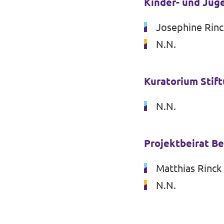
Kinder- und Jug
Josephine Rinc
N.N.
Kuratorium Stift
N.N.
Projektbeirat Be
Matthias Rinck
N.N.