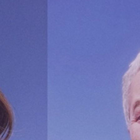
Volt Deutschland Merchandise Shop
Unsere Events
Kontakt zu Volt Bonn
Mach mit bei Volt Bonn
Deine Spende für Volt
Werde Mitglied von Volt
Volt Bonn Newsletter