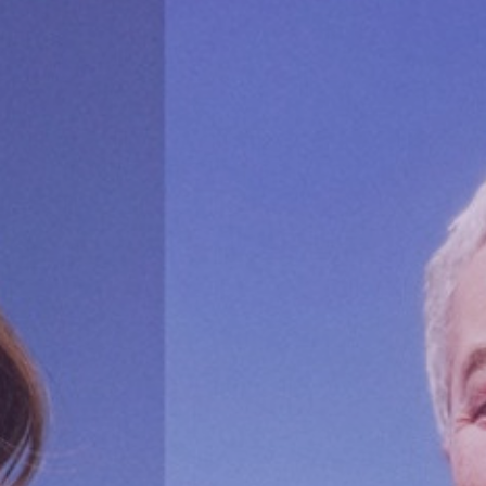
Volt Deutschland Merchandise Shop
Unsere Events
Kontakt zu Volt Bonn
Mach mit bei Volt Bonn
Deine Spende für Volt
Werde Mitglied von Volt
Volt Bonn Newsletter