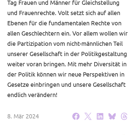
Tag Frauen und Männer für Gleichstellung
Volt Deutschland Merchandise Shop
Unsere Events
und Frauenrechte. Volt setzt sich auf allen
Ebenen für die fundamentalen Rechte von
allen Geschlechtern ein. Vor allem wollen wir
die Partizipation vom nicht-männlichen Teil
Kontakt zu Volt Bonn
unserer Gesellschaft in der Politikgestaltung
Mach mit bei Volt Bonn
weiter voran bringen. Mit mehr Diversität in
der Politik können wir neue Perspektiven in
Deine Spende für Volt
Gesetze einbringen und unsere Gesellschaft
Werde Mitglied von Volt
endlich verändern!
8. Mär 2024
Volt Bonn Newsletter