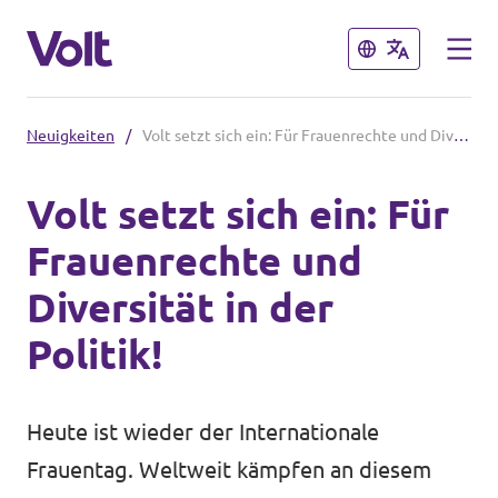
Schließen
Schließen
Neuigkeiten
/
Volt setzt sich ein: Für Frauenrechte und Diversität in der Politik!
Volt in Nordrhein-Westfalen
Volt setzt sich ein: Für
Website von Volt NRW
Frauenrechte und
Programm
Volt vor Ort in NRW
Diversität in der
Über Volt
Politik!
Volt in Deutschland
Menschen
Volt Deutschland
Heute ist wieder der Internationale
Volt in deinem Bundesland
Frauentag. Weltweit kämpfen an diesem
Neuigkeiten