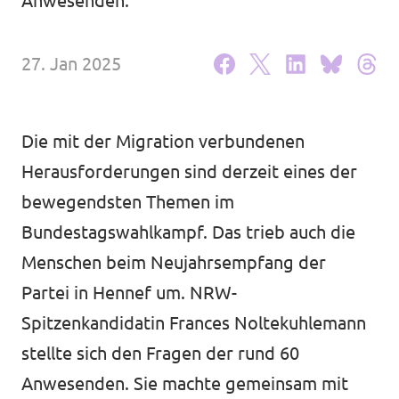
Anwesenden.
Volt Deutschland Merchandise Shop
Unsere Events
27. Jan 2025
Kontakt zu Volt Bonn
Die mit der Migration verbundenen
Herausforderungen sind derzeit eines der
Mach mit bei Volt Bonn
bewegendsten Themen im
Deine Spende für Volt
Bundestagswahlkampf. Das trieb auch die
Menschen beim Neujahrsempfang der
Werde Mitglied von Volt
Partei in Hennef um. NRW-
Spitzenkandidatin Frances Noltekuhlemann
stellte sich den Fragen der rund 60
Volt Bonn Newsletter
Anwesenden. Sie machte gemeinsam mit