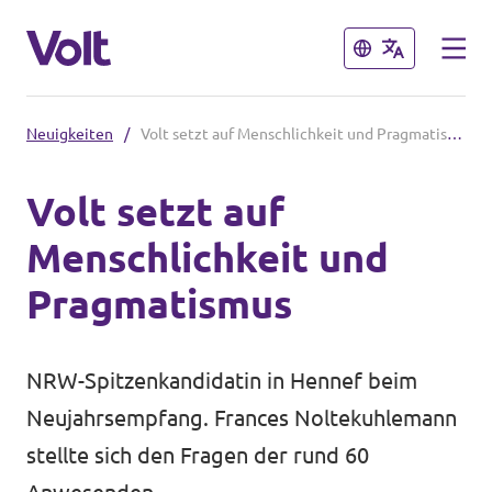
Schließen
Schließen
Neuigkeiten
/
Volt setzt auf Menschlichkeit und Pragmatismus
Volt in Nordrhein-Westfalen
Volt setzt auf
Website von Volt NRW
Menschlichkeit und
Programm
Volt vor Ort in NRW
Pragmatismus
Über Volt
Volt in Deutschland
NRW-Spitzenkandidatin in Hennef beim
Menschen
Volt Deutschland
Neujahrsempfang. Frances Noltekuhlemann
stellte sich den Fragen der rund 60
Volt in deinem Bundesland
Neuigkeiten