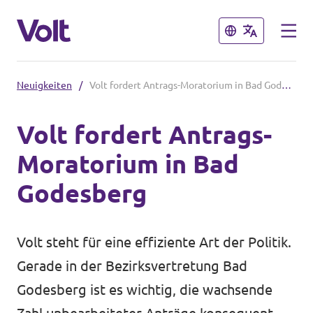
Schließen
Schließen
Neuigkeiten
/
Volt fordert Antrags-Moratorium in Bad Godesberg
Volt in Nordrhein-Westfalen
Volt fordert Antrags-
Website von Volt NRW
Moratorium in Bad
Programm
Volt vor Ort in NRW
Godesberg
Über Volt
Volt in Deutschland
Volt steht für eine effiziente Art der Politik.
Menschen
Volt Deutschland
Gerade in der Bezirksvertretung Bad
Godesberg ist es wichtig, die wachsende
Volt in deinem Bundesland
Neuigkeiten