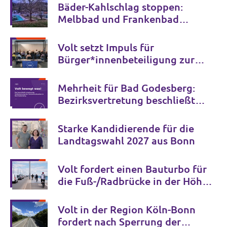
Bäder-Kahlschlag stoppen:
Melbbad und Frankenbad
erhalten!
Volt setzt Impuls für
Bürger*innenbeteiligung zur
Zukunft der Bonner Bühnen
Mehrheit für Bad Godesberg:
Bezirksvertretung beschließt
Verkehrspaket bis 2034
Starke Kandidierende für die
Landtagswahl 2027 aus Bonn
Volt fordert einen Bauturbo für
die Fuß-/Radbrücke in der Höhe
der Ersten Fährgasse und für die
Seilbahn
Volt in der Region Köln-Bonn
fordert nach Sperrung der