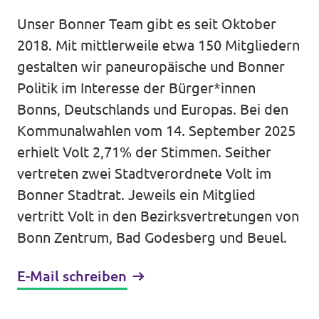
Volt Deutschland Merchandise Shop
Unser Bonner Team gibt es seit Oktober
Unsere Events
2018. Mit mittlerweile etwa 150 Mitgliedern
gestalten wir paneuropäische und Bonner
Politik im Interesse der Bürger*innen
Kontakt zu Volt Bonn
Bonns, Deutschlands und Europas. Bei den
Kommunalwahlen vom 14. September 2025
Mach mit bei Volt Bonn
erhielt Volt 2,71% der Stimmen. Seither
vertreten zwei Stadtverordnete Volt im
Deine Spende für Volt
Bonner Stadtrat. Jeweils ein Mitglied
vertritt Volt in den Bezirksvertretungen von
Werde Mitglied von Volt
Bonn Zentrum, Bad Godesberg und Beuel.
E-Mail schreiben
Volt Bonn Newsletter