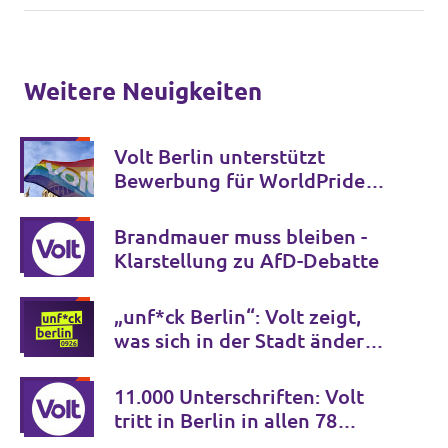
Weitere Neuigkeiten
Volt Berlin unterstützt
Bewerbung für WorldPride
2032 und Verankerung im
Koalitionsvertrag
Brandmauer muss bleiben -
Klarstellung zu AfD-Debatte
„unf*ck Berlin“: Volt zeigt,
was sich in der Stadt ändern
muss – und liefert den Plan
gleich mit
11.000 Unterschriften: Volt
tritt in Berlin in allen 78
Wahlkreisen an