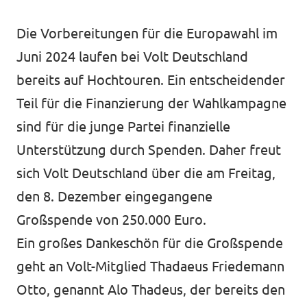
Volt Deutschland
Unsere Events
Volt in deinem Bundesland
Die Vorbereitungen für die Europawahl im
Juni 2024 laufen bei Volt Deutschland
bereits auf Hochtouren. Ein entscheidender
unf*ck berlin
Teil für die Finanzierung der Wahlkampagne
sind für die junge Partei finanzielle
Mitmachen
Unterstützung durch Spenden. Daher freut
sich Volt Deutschland über die am Freitag,
Spenden
den 8. Dezember eingegangene
Großspende von 250.000 Euro.
Ein großes Dankeschön für die Großspende
unf*ck berlin
geht an Volt-Mitglied Thadaeus Friedemann
Otto, genannt Alo Thadeus, der bereits den