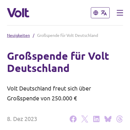
Schließen
Schließen
Neuigkeiten
/
Großspende für Volt Deutschland
Sprache auswählen
Großspende für Volt
Deutsch
Deutschland
Programm
Über Volt
Volt Deutschland freut sich über
Weitere Volt-Websites in
Großspende von 250.000 €
Deutschland
Menschen
unf*ck berlin
8. Dez 2023
Neuigkeiten