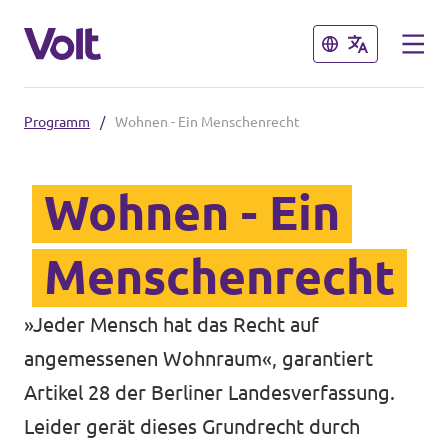
Schließen
Schließen
Programm
/
Wohnen - Ein Menschenrecht
Sprache auswählen
Deutsch
Wohnen - Ein
Programm
Menschenrecht
Über Volt
Weitere Volt-Websites in
»Jeder Mensch hat das Recht auf
Deutschland
Menschen
angemessenen Wohnraum«, garantiert
Artikel 28 der Berliner Landesverfassung.
unf*ck berlin
Leider gerät dieses Grundrecht durch
Neuigkeiten