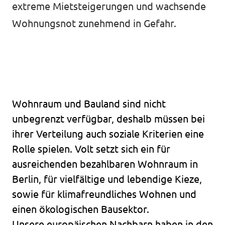
Volt Deutschland
extreme Mietsteigerungen und wachsende
Unsere Events
Volt in deinem Bundesland
Wohnungsnot zunehmend in Gefahr.
unf*ck berlin
Mitmachen
Wohnraum und Bauland sind nicht
unbegrenzt verfügbar, deshalb müssen bei
Spenden
ihrer Verteilung auch soziale Kriterien eine
Rolle spielen. Volt setzt sich ein für
ausreichenden bezahlbaren Wohnraum in
Berlin, für vielfältige und lebendige Kieze,
unf*ck berlin
sowie für klimafreundliches Wohnen und
einen ökologischen Bausektor.
Unsere europäischen Nachbarn haben in den