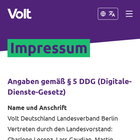
Schließen
Schließen
Impressum
Sprache auswählen
Deutsch
Programm
Angaben gemäß § 5 DDG (Digitale-
Dienste-Gesetz)
Über Volt
Weitere Volt-Websites in
Name und Anschrift
Deutschland
Menschen
Volt Deutschland Landesverband Berlin
unf*ck berlin
Vertreten durch den Landesvorstand:
Neuigkeiten
Charlene Lorenz, Lars Gaudian, Martin