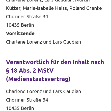
Volt Deutschland
Kütter, Marie-Isabelle Heiss, Roland Grenke
Unsere Events
Volt in deinem Bundesland
Choriner Straße 34
10435 Berlin
Vorsitzende
unf*ck berlin
Charlene Lorenz und Lars Gaudian
Mitmachen
Verantwortlich für den Inhalt nach
Spenden
§ 18 Abs. 2 MStV
(Medienstaatsvertrag)
unf*ck berlin
Charlene Lorenz und Lars Gaudian
Choriner Straße 34
10435 Berlin