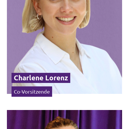
Unsere Events
Unterstützungsunterschriften
Mache bei Volt mit!
Deine Spende an Volt Berlin
Charlene Lorenz
Newsticker BVV
Co-Vorsitzende
Jobs bei Volt Deutschland