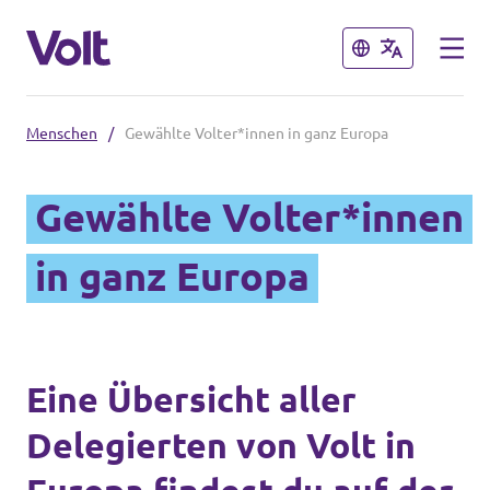
Schließen
Schließen
Menschen
/
Gewählte Volter*innen in ganz Europa
Weitere Volt-Websites in
Deutschland
Gewählte Volter*innen
Volt Deutschland
Programm
in ganz Europa
Volt in deinem Bundesland
Über Volt
Menschen
Eine Übersicht aller
Delegierten von Volt in
Neuigkeiten