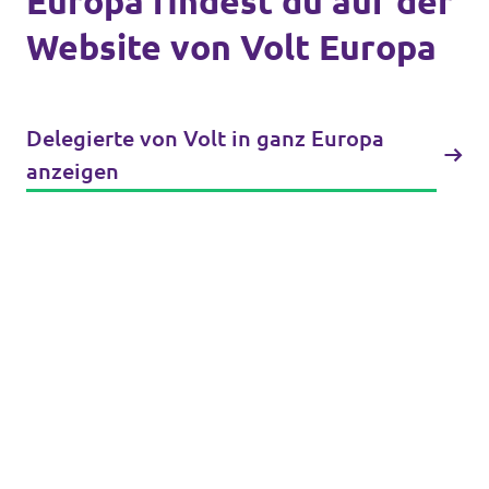
Europa findest du auf der
Unsere Events
Website von Volt Europa
Delegierte von Volt in ganz Europa
Unterstützungsunterschriften
anzeigen
Mache bei Volt mit!
Deine Spende an Volt Berlin
Newsticker BVV
Jobs bei Volt Deutschland