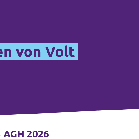
n von Volt
nd
s AGH 2026