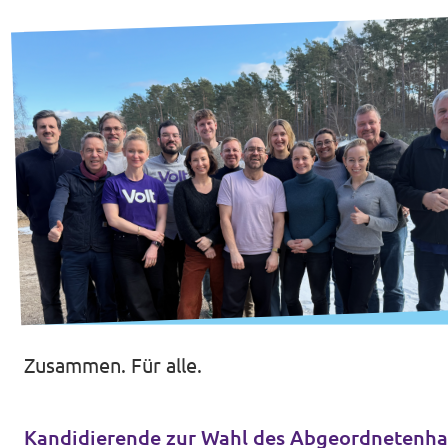
Volt in deinem Bundesland
Unsere Events
unf*ck berlin
Mitmachen
Spenden
Zusammen. Für alle.
unf*ck berlin
Kandidierende zur Wahl des Abgeordnetenh