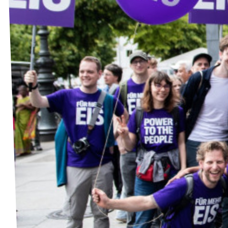
Unsere Events
Deine Spende für Volt!
Mache bei uns mit!
Pressemitteilungen
Hochspannung - powered by Volt - Podcast
Leichte Sprache
Jobs bei Volt