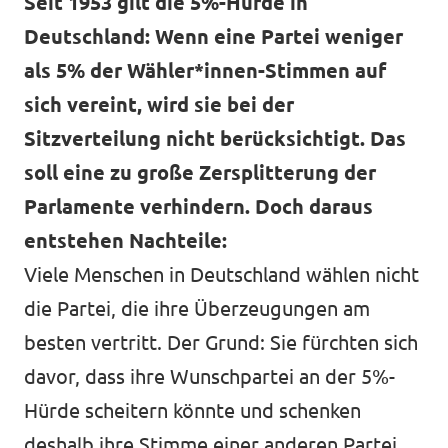
Seit 1953 gilt die 5%-Hürde in
Deutschland: Wenn eine Partei weniger
als 5% der Wähler*innen-Stimmen auf
Transparenz
sich vereint, wird sie bei der
Datenschutz
Sitzverteilung nicht berücksichtigt. Das
soll eine zu große Zersplitterung der
Impressum
Parlamente verhindern. Doch daraus
entstehen Nachteile:
Viele Menschen in Deutschland wählen nicht
die Partei, die ihre Überzeugungen am
besten vertritt. Der Grund: Sie fürchten sich
davor, dass ihre Wunschpartei an der 5%-
Hürde scheitern könnte und schenken
deshalb ihre Stimme einer anderen Partei.