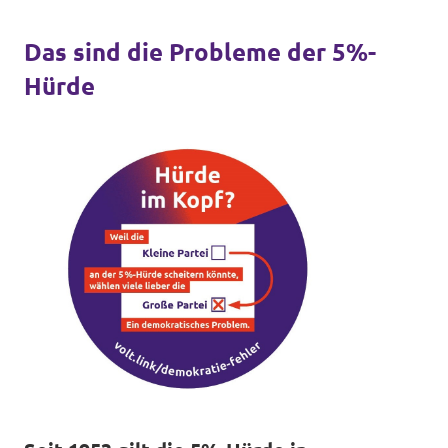
Volt Deutschland Merchandise Shop
Unsere Events
Das sind die Probleme der 5%-
Hürde
Presse
Mache bei uns mit!
Deine Spende für Volt!
Jobs bei Volt
Städteteams im Ruhrgebiet