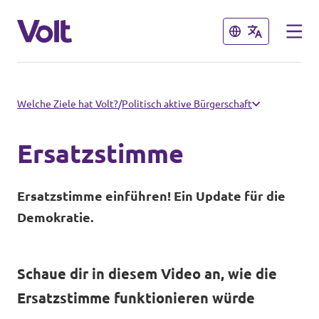
Schließen
Schließen
Volt in Nordrhein-Westfalen
Welche Ziele hat Volt?
/
Politisch aktive Bürgerschaft
Website von Volt NRW
Ersatzstimme
Programm
Volt vor Ort in NRW
Ersatzstimme einführen! Ein Update für die
Über Volt
Demokratie.
Volt in Deutschland
Menschen
Website
Schaue dir in diesem Video an, wie die
Volt in deinem Bundesland
Ersatzstimme funktionieren würde
Neuigkeiten