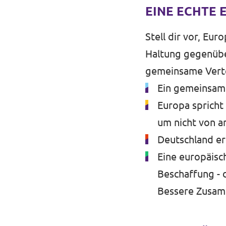
EINE ECHTE 
Unsere Events
Stell dir vor, Eur
Haltung gegenübe
gemeinsame Verte
Deine Spende für Volt!
Ein gemeinsame
Mache bei uns mit!
Europa spricht
um nicht von a
Pressemitteilungen
Deutschland er
Hochspannung - powered by Volt - Podcast
Eine europäisc
Beschaffung - 
Leichte Sprache
Bessere Zusam
Jobs bei Volt