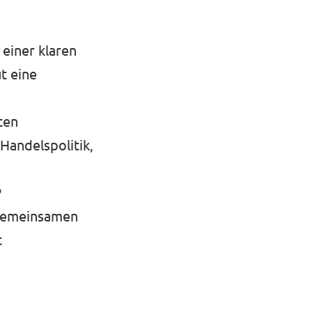
 einer klaren
t eine
ten
Handelspolitik,
P
 gemeinsamen
t