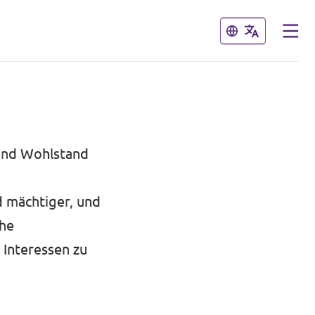
Schließen
Schließen
e und Wohlstand
d mächtiger, und
che
Interessen zu