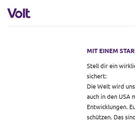
Volt in Deutschland
MIT EINEM STA
Volt in deinem Bundesland
Stell dir ein wir
Programm
Volt Deutschland Merchandise Shop
sichert:
Die Welt wird uns
Über Volt
auch in den USA m
Menschen
Entwicklungen. E
schützen. Das sin
Neuigkeiten