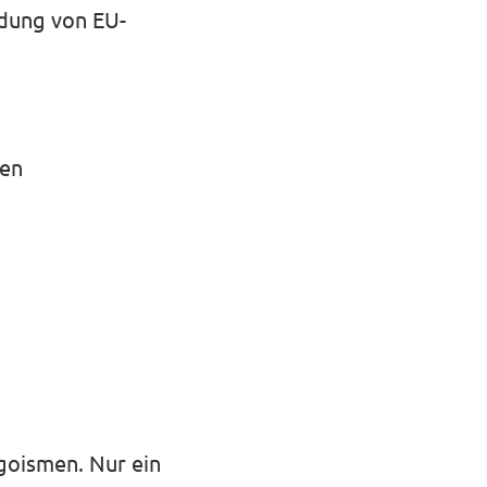
ndung von EU-
men
goismen. Nur ein