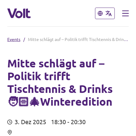
Schließen
Schließen
Events
/
Mitte schlägt auf – Politik trifft Tischtennis & Drinks 🧑🏻🎄Winteredition
Volt in Deutschland
Website
Mitte schlägt auf –
Politik trifft
Programm
Volt in deinem Bundesland
Tischtennis & Drinks
Volt Deutschland Merchandise Shop
Über Volt
🧑🏻🎄Winteredition
Menschen
3. Dez 2025
18:30 - 20:30
Neuigkeiten