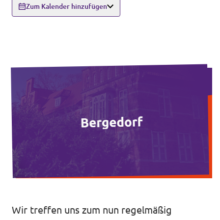
Zum Kalender hinzufügen
Unsere Events
Wahlprogramm Bürgerschaftswahl
Triff uns an Infoständen!
Mache bei uns mit!
Deine Spende für Volt!
Hamburger Fraktionen
Wahlprüfsteine
Wir treffen uns zum nun regelmäßig