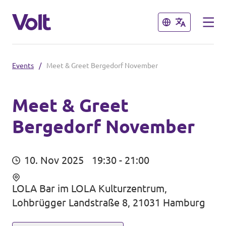
Schließen
Schließen
Events
/
Meet & Greet Bergedorf November
Volt in Deutschland
Website
Meet & Greet
Bergedorf November
Programm
Volt in deinem Bundesland
Volt Deutschland Merchandise Shop
Über Volt
10. Nov 2025
19:30 - 21:00
Menschen
LOLA Bar im LOLA Kulturzentrum,
Lohbrügger Landstraße 8, 21031 Hamburg
Neuigkeiten