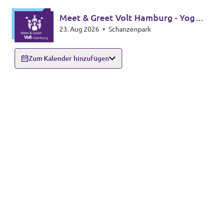
Meet & Greet Volt Hamburg - Yoga
23. Aug 2026
•
Schanzenpark
Edition
Zum Kalender hinzufügen