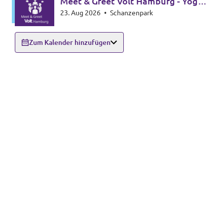
Meet & Greet Volt Hamburg - Yoga
23. Aug 2026
•
Schanzenpark
Edition
Zum Kalender hinzufügen