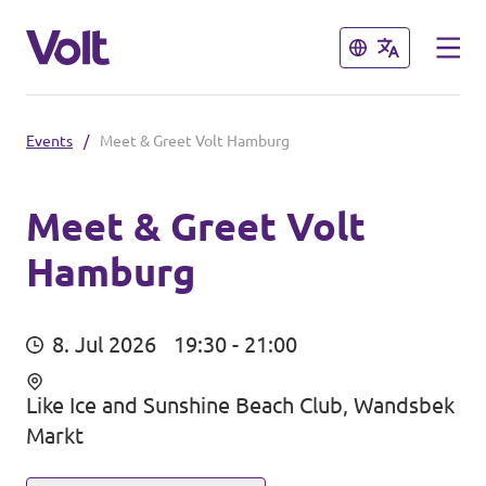
Schließen
Schließen
Events
/
Meet & Greet Volt Hamburg
Volt in Deutschland
Website
Meet & Greet Volt
Hamburg
Programm
Volt in deinem Bundesland
Volt Deutschland Merchandise Shop
Über Volt
8. Jul 2026
19:30 - 21:00
Menschen
Like Ice and Sunshine Beach Club, Wandsbek
Markt
Neuigkeiten