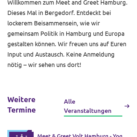
Willkommen zum Meet and Greet Hamburg.
Dieses Mal in Bergedorf. Entdeckt bei
lockerem Beisammensein, wie wir
Jetzt mitmachen!
gemeinsam Politik in Hamburg und Europa
gestalten können. Wir freuen uns auf Euren
Input und Austausch. Keine Anmeldung
Transparenz
nötig – wir sehen uns dort!
Datenschutz
Impressum
Weitere
Alle
Termine
Veranstaltungen
Meet & Greet Volt Hamburg - Yoga