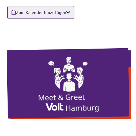
Unsere Events
Zum Kalender hinzufügen
Wahlprogramm Bürgerschaftswahl
Triff uns an Infoständen!
Mache bei uns mit!
Deine Spende für Volt!
Hamburger Fraktionen
Wahlprüfsteine