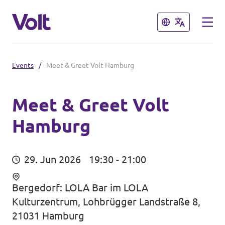
Schließen
Schließen
Events
/
Meet & Greet Volt Hamburg
Volt in Deutschland
Website
Meet & Greet Volt
Hamburg
Programm
Volt in deinem Bundesland
Volt Deutschland Merchandise Shop
Über Volt
29. Jun 2026
19:30 - 21:00
Menschen
Bergedorf: LOLA Bar im LOLA
Kulturzentrum, Lohbrügger Landstraße 8,
Neuigkeiten
21031 Hamburg