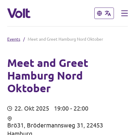
Schließen
Schließen
Events
/
Meet and Greet Hamburg Nord Oktober
Volt in Deutschland
Website
Meet and Greet
Hamburg Nord
Programm
Volt in deinem Bundesland
Oktober
Volt Deutschland Merchandise Shop
Über Volt
Menschen
22. Okt 2025
19:00 - 22:00
Brö31, Brödermannsweg 31, 22453
Neuigkeiten
Hamburg