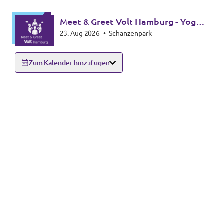
Meet & Greet Volt Hamburg - Yoga
23. Aug 2026
•
Schanzenpark
Edition
Zum Kalender hinzufügen