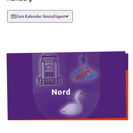
Unsere Events
Zum Kalender hinzufügen
Wahlprogramm Bürgerschaftswahl
Triff uns an Infoständen!
Mache bei uns mit!
Deine Spende für Volt!
Hamburger Fraktionen
Wahlprüfsteine