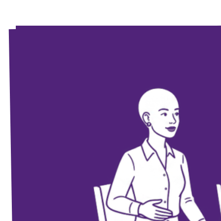
Unsere Events
Wahlprogramm Bürgerschaftswahl
Triff uns an Infoständen!
Mache bei uns mit!
Deine Spende für Volt!
Hamburger Fraktionen
Wahlprüfsteine