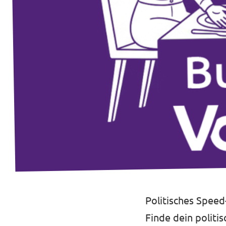
Jetzt mitmachen!
Transparenz
Datenschutz
Impressum
Politisches Speed
Finde dein politi