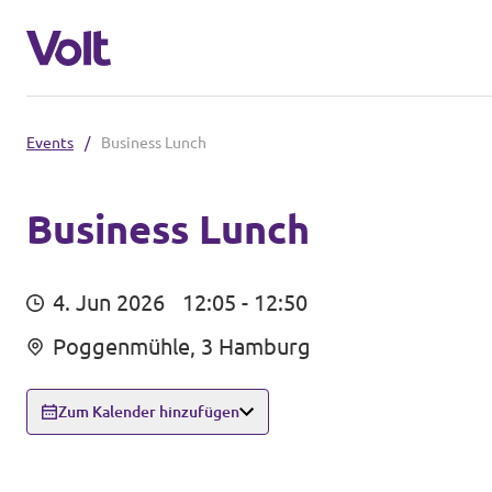
Events
/
Business Lunch
Volt in Deutschland
Website
Business Lunch
Programm
Volt in deinem Bundesland
4. Jun 2026
12:05 - 12:50
Volt Deutschland Merchandise Shop
Über Volt
Poggenmühle, 3 Hamburg
Menschen
Zum Kalender hinzufügen
Neuigkeiten