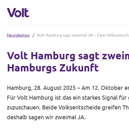
Neuigkeiten
/
Volt Hamburg sagt zweimal JA! – Zwei Volksentsc
Volt in Deutschland
Volt Hamburg sagt zweim
Website
Hamburgs Zukunft
Programm
Volt in deinem Bundesland
Volt Deutschland Merchandise Shop
Über Volt
Hamburg, 28. August 2025 – Am 12. Oktober en
Für Volt Hamburg ist das ein starkes Signal für
Menschen
zuzuschauen. Beide Volksentscheide greifen Th
deshalb sagen wir zweimal JA.
Neuigkeiten