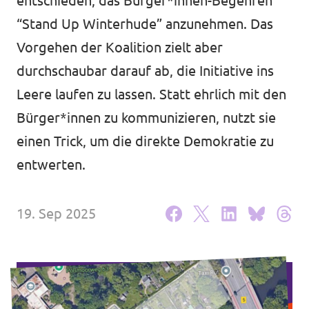
entschieden, das Bürger*innen-Begehren
Unsere Events
“Stand Up Winterhude” anzunehmen. Das
Vorgehen der Koalition zielt aber
durchschaubar darauf ab, die Initiative ins
Leere laufen zu lassen. Statt ehrlich mit den
Wahlprogramm Bürgerschaftswahl
Bürger*innen zu kommunizieren, nutzt sie
Triff uns an Infoständen!
einen Trick, um die direkte Demokratie zu
entwerten.
Mache bei uns mit!
Deine Spende für Volt!
19. Sep 2025
Hamburger Fraktionen
Wahlprüfsteine