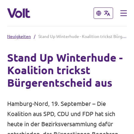
Schließen
Schließen
Neuigkeiten
/
Stand Up Winterhude - Koalition trickst Bürgerentscheid aus
Volt in Deutschland
Stand Up Winterhude -
Website
Koalition trickst
Programm
Volt in deinem Bundesland
Bürgerentscheid aus
Volt Deutschland Merchandise Shop
Über Volt
Hamburg-Nord, 19. September – Die
Menschen
Koalition aus SPD, CDU und FDP hat sich
heute in der Bezirksversammlung dafür
Neuigkeiten