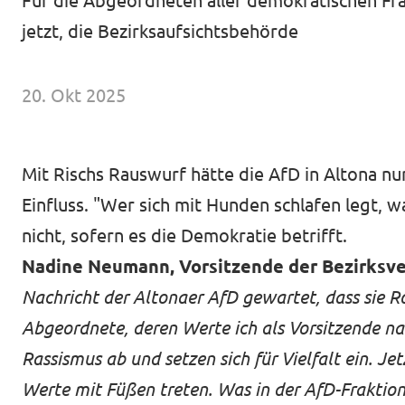
Für die Abgeordneten aller demokratischen Fra
Unsere Events
jetzt, die Bezirksaufsichtsbehörde
20. Okt 2025
Wahlprogramm Bürgerschaftswahl
Mit Rischs Rauswurf hätte die AfD in Altona nu
Triff uns an Infoständen!
Einfluss. "Wer sich mit Hunden schlafen legt, w
Mache bei uns mit!
nicht, sofern es die Demokratie betrifft.
Nadine Neumann, Vorsitzende der Bezirks
Deine Spende für Volt!
Nachricht der Altonaer AfD gewartet, dass sie Ro
Hamburger Fraktionen
Abgeordnete, deren Werte ich als Vorsitzende na
Rassismus ab und setzen sich für Vielfalt ein. Jet
Wahlprüfsteine
Werte mit Füßen treten. Was in der AfD-Fraktio