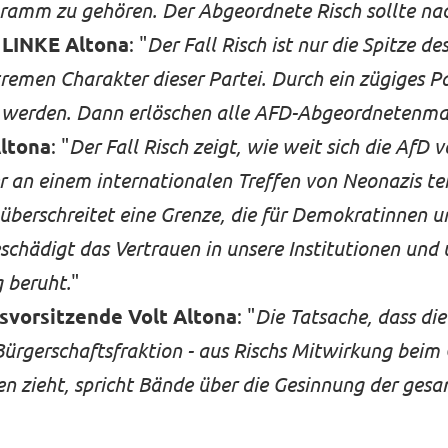
ramm zu gehören. Der Abgeordnete Risch sollte nac
E LINKE Altona
: "
Der Fall Risch ist nur die Spitze de
remen Charakter dieser Partei. Durch ein zügiges P
llt werden. Dann erlöschen alle AFD-Abgeordnetenm
Altona
: "
Der Fall Risch zeigt, wie weit sich die AfD v
 an einem internationalen Treffen von Neonazis te
 überschreitet eine Grenze, die für Demokratinnen
schädigt das Vertrauen in unsere Institutionen und 
g beruht.
"
nsvorsitzende Volt Altona
: "
Die Tatsache, dass die
ürgerschaftsfraktion - aus Rischs Mitwirkung beim
 zieht, spricht Bände über die Gesinnung der gesam