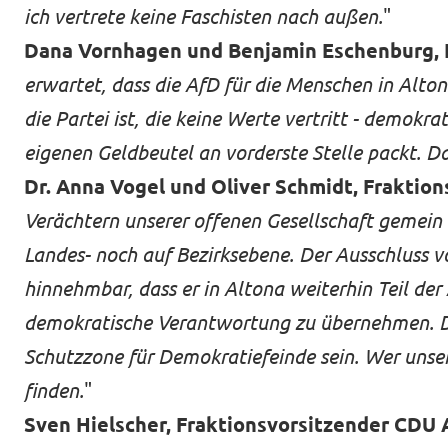
ich vertrete keine Faschisten nach außen.
"
Dana Vornhagen und Benjamin Eschenburg, 
Jetzt mitmachen!
erwartet, dass die AfD für die Menschen in Alton
die Partei ist, die keine Werte vertritt - demokra
eigenen Geldbeutel an vorderste Stelle packt. D
Dr. Anna Vogel und Oliver Schmidt, Fraktio
Transparenz
Verächtern unserer offenen Gesellschaft gemein
Datenschutz
Landes- noch auf Bezirksebene. Der Ausschluss vo
Impressum
hinnehmbar, dass er in Altona weiterhin Teil der
demokratische Verantwortung zu übernehmen. Dem
Schutzzone für Demokratiefeinde sein. Wer unsere
finden.
"
Sven Hielscher, Fraktionsvorsitzender CDU 