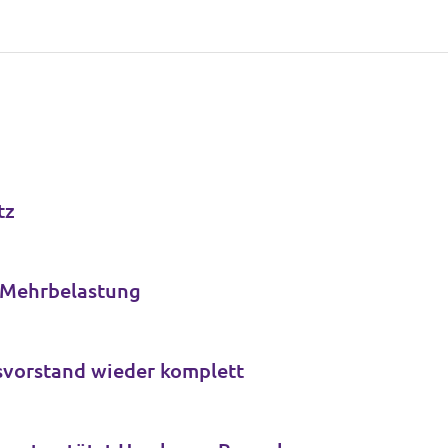
tz
t Mehrbelastung
svorstand wieder komplett