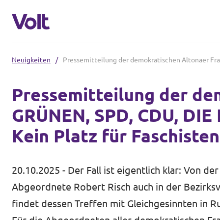
Neuigkeiten
/
Pressemitteilung der demokratischen Altonaer Fra
Volt in Deutschland
Pressemitteilung der d
Website
GRÜNEN, SPD, CDU, DIE L
Programm
Volt in deinem Bundesland
Kein Platz für Faschisten
Volt Deutschland Merchandise Shop
Über Volt
20.10.2025 - Der Fall ist eigentlich klar: Von 
Menschen
Abgeordnete Robert Risch auch in der Bezirks
findet dessen Treffen mit Gleichgesinnten in Ru
Neuigkeiten