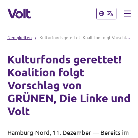
Schließen
Schließen
Neuigkeiten
/
Kulturfonds gerettet! Koalition folgt Vorschlag von GRÜNEN, Die Linke und Volt
Volt in Deutschland
Kulturfonds gerettet!
Website
Koalition folgt
Programm
Volt in deinem Bundesland
Vorschlag von
Volt Deutschland Merchandise Shop
Über Volt
GRÜNEN, Die Linke und
Menschen
Volt
Neuigkeiten
Hamburg-Nord, 11. Dezember — Bereits im