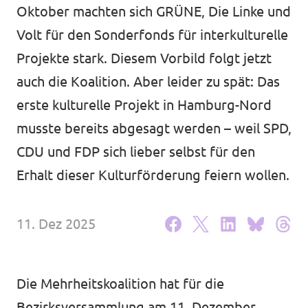
Oktober machten sich GRÜNE, Die Linke und
Unsere Events
Volt für den Sonderfonds für interkulturelle
Projekte stark. Diesem Vorbild folgt jetzt
auch die Koalition. Aber leider zu spät: Das
Wahlprogramm Bürgerschaftswahl
erste kulturelle Projekt in Hamburg-Nord
musste bereits abgesagt werden – weil SPD,
Triff uns an Infoständen!
CDU und FDP sich lieber selbst für den
Mache bei uns mit!
Erhalt dieser Kulturförderung feiern wollen.
Deine Spende für Volt!
11. Dez 2025
Hamburger Fraktionen
Die Mehrheitskoalition hat für die
Wahlprüfsteine
Bezirksversammlung am 11. Dezember