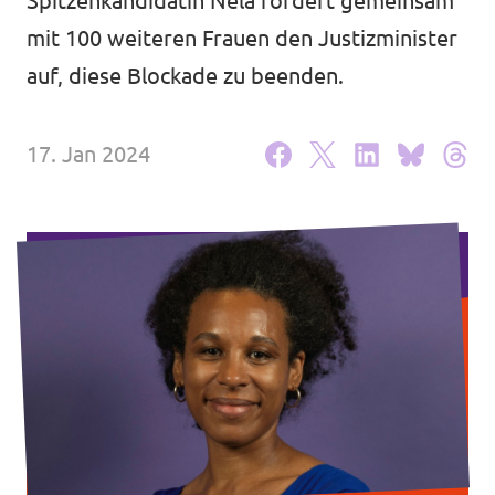
Spitzenkandidatin Nela fordert gemeinsam
Unsere Events
mit 100 weiteren Frauen den Justizminister
auf, diese Blockade zu beenden.
17. Jan 2024
Wahlprogramm Bürgerschaftswahl
Triff uns an Infoständen!
Mache bei uns mit!
Deine Spende für Volt!
Hamburger Fraktionen
Wahlprüfsteine