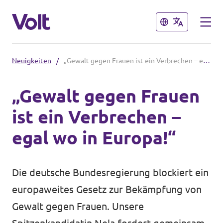
Schließen
Schließen
Neuigkeiten
/
„Gewalt gegen Frauen ist ein Verbrechen – egal wo in Europa!“
Volt in Deutschland
„Gewalt gegen Frauen
Website
ist ein Verbrechen –
Programm
Volt in deinem Bundesland
egal wo in Europa!“
Volt Deutschland Merchandise Shop
Über Volt
Die deutsche Bundesregierung blockiert ein
Menschen
europaweites Gesetz zur Bekämpfung von
Gewalt gegen Frauen. Unsere
Neuigkeiten