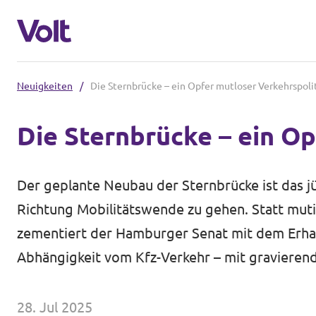
Neuigkeiten
/
Die Sternbrücke – ein Opfer mutloser Verkehrspoli
Volt in Deutschland
Die Sternbrücke – ein Op
Website
Programm
Volt in deinem Bundesland
Der geplante Neubau der Sternbrücke ist das jüng
Volt Deutschland Merchandise Shop
Über Volt
Richtung Mobilitätswende zu gehen. Statt muti
zementiert der Hamburger Senat mit dem Erhal
Menschen
Abhängigkeit vom Kfz-Verkehr – mit gravierend
Neuigkeiten
28. Jul 2025