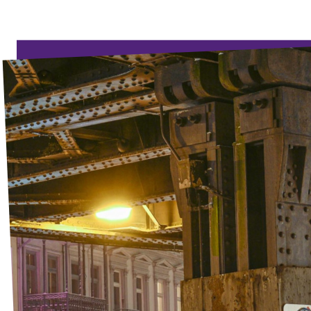
Unsere Events
Wahlprogramm Bürgerschaftswahl
Triff uns an Infoständen!
Mache bei uns mit!
Deine Spende für Volt!
Hamburger Fraktionen
Wahlprüfsteine