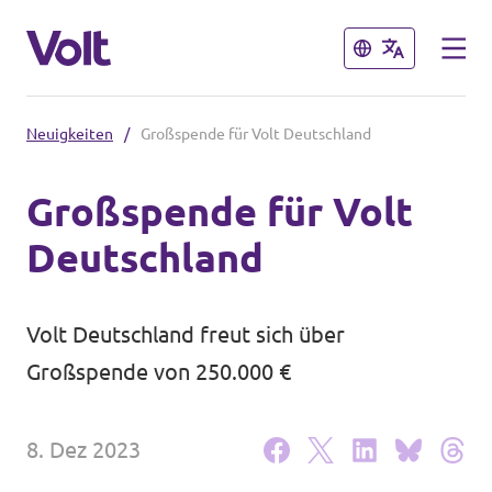
Schließen
Schließen
Neuigkeiten
/
Großspende für Volt Deutschland
Volt in Deutschland
Großspende für Volt
Website
Deutschland
Programm
Volt in deinem Bundesland
Volt Deutschland Merchandise Shop
Über Volt
Volt Deutschland freut sich über
Großspende von 250.000 €
Menschen
8. Dez 2023
Neuigkeiten