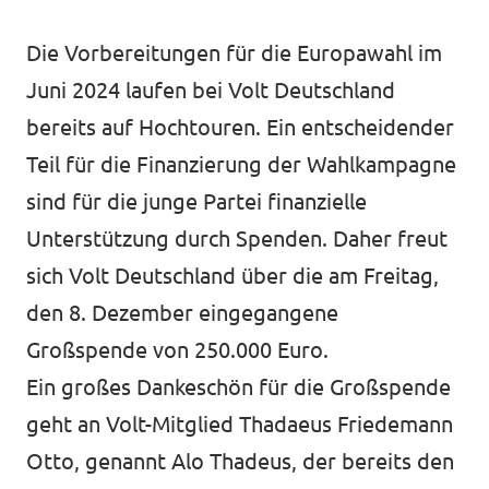
Unsere Events
Die Vorbereitungen für die Europawahl im
Juni 2024 laufen bei Volt Deutschland
bereits auf Hochtouren. Ein entscheidender
Wahlprogramm Bürgerschaftswahl
Teil für die Finanzierung der Wahlkampagne
sind für die junge Partei finanzielle
Triff uns an Infoständen!
Unterstützung durch Spenden. Daher freut
sich Volt Deutschland über die am Freitag,
Mache bei uns mit!
den 8. Dezember eingegangene
Deine Spende für Volt!
Großspende von 250.000 Euro.
Ein großes Dankeschön für die Großspende
Hamburger Fraktionen
geht an Volt-Mitglied Thadaeus Friedemann
Wahlprüfsteine
Otto, genannt Alo Thadeus, der bereits den