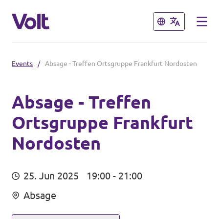
Schließen
Schließen
Events
/
Absage - Treffen Ortsgruppe Frankfurt Nordosten
Landesebene
Volt Hessen
Absage - Treffen
Ortsgruppe Frankfurt
Programm
Lokale Teams in Hessen
Nordosten
Über Volt
Bundesebene
Menschen
25. Jun 2025
19:00 - 21:00
Volt Deutschland
Absage
Länderteams in Deutschland
Neuigkeiten