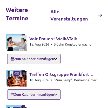
Weitere
Alle
Termine
Veranstaltungen
Volt Frauen* Walk&Talk
15. Aug 2026
•
S-Bahn Konstablerwache
Zum Kalender hinzufügen
Treffen Ortsgruppe Frankfurt
18. Aug 2026
•
"Zum Lemp", Berkersheimer
Nordosten
Obergasse 12, 60435 Frankfurt
Zum Kalender hinzufügen