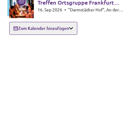
Treffen Ortsgruppe Frankfurt
16. Sep 2026
•
"Darmstädter Hof", An der
Nordosten
Walkmühle 1, 60437 Frankfurt
Zum Kalender hinzufügen