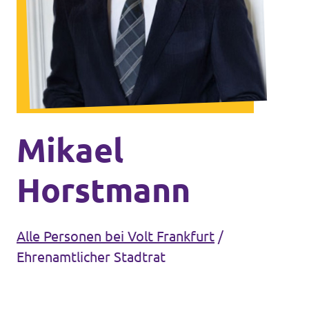
Unsere Events
Europaebene
Volt Europa
Nationale Teams in Europa
Volt im Römer
Kommunalwahl 2026
Mikael
Unterstütz' uns!
Horstmann
Alle Personen bei Volt Frankfurt
/
Ehrenamtlicher Stadtrat
Transparenz
Datenschutz