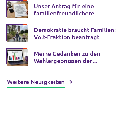
Unser Antrag für eine
familienfreundlichere
Stadtpolitik – Was nun
beschlossen wurde und Klaras
Demokratie braucht Familien:
Gedanken dazu
Volt-Fraktion beantragt
familienfreundliche Regeln
für die Stadtpolitik
Meine Gedanken zu den
Wahlergebnissen der
Stadtverordnetenwahl in
Darmstadt
Weitere Neuigkeiten