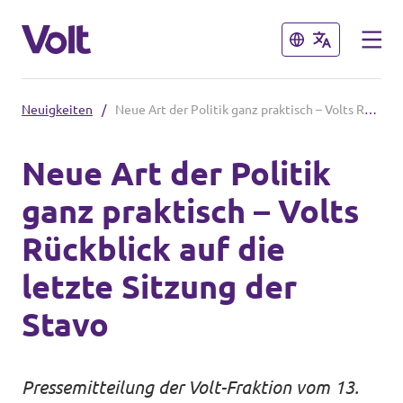
Schließen
Schließen
Neuigkeiten
/
Neue Art der Politik ganz praktisch – Volts Rückblick auf die letzte Sitzung der Stavo
Volt in Hessen
Neue Art der Politik
Website Volt Darmstadt
ganz praktisch – Volts
Programm
Website Volt Hessen
Rückblick auf die
Lokale Teams
Über Volt
letzte Sitzung der
Menschen
Stavo
Volt in Deutschland
Website
Neuigkeiten
Pressemitteilung der Volt-Fraktion vom 13.