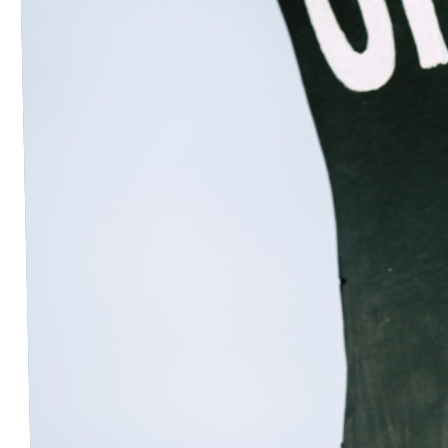
Volt in deinem Bundesland
Unsere Events
Volt Deutschland Merchandise Shop
Startseite
Unser Team
Unsere Reden
Pressemitteilungen
Pressefotos
Transparenzregister