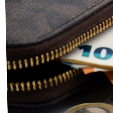
Volt in deinem Bundesland
Unsere Events
Volt Deutschland Merchandise Shop
Startseite
Unser Team
Unsere Reden
Pressemitteilungen
Pressefotos
Transparenzregister