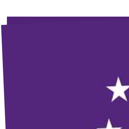
Unsere Events
Mache bei uns mit!
Deine Spende für Volt!
Jobs bei Volt
Unsere Teams in BW