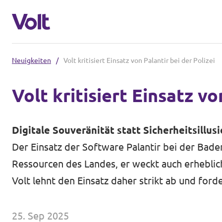
Neuigkeiten
/
Volt kritisiert Einsatz von Palantir bei der Polizei
Volt in Baden-Württemberg
Volt kritisiert Einsatz vo
Lokale Teams
Programm
Digitale Souveränität statt Sicherheitsillus
Volt in Deutschland
Über Volt
Der Einsatz der Software Palantir bei der Bade
Website
Ressourcen des Landes, er weckt auch erheblic
Menschen
Volt lehnt den Einsatz daher strikt ab und for
Volt in deinem Bundesland
Volt Deutschland Merchandise Shop
Neuigkeiten
25. Sep 2025