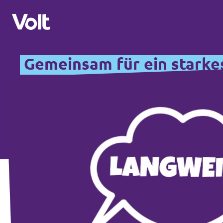
Gemeinsam für ein starke
Volt in Baden-Württemberg
Lokale Teams
Programm
Volt in Deutschland
Über Volt
Website
Menschen
Volt in deinem Bundesland
Volt Deutschland Merchandise Shop
Neuigkeiten