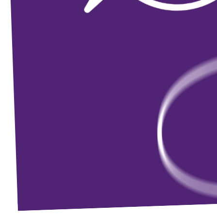
Unsere Events
Mache bei uns mit!
Deine Spende für Volt!
Jobs bei Volt
Unsere Teams in BW