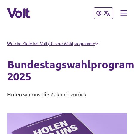
Schließen
Schließen
Volt in Baden-Württemberg
Welche Ziele hat Volt
/
Unsere Wahlprogramme
Lokale Teams
Bundestagswahlprogra
Programm
2025
Volt in Deutschland
Über Volt
Holen wir uns die Zukunft zurück
Website
Menschen
Volt in deinem Bundesland
Volt Deutschland Merchandise Shop
Neuigkeiten