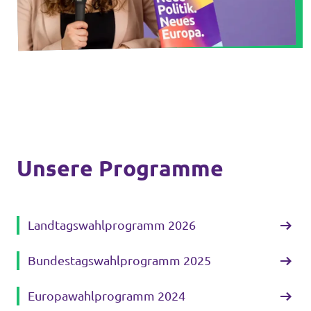
Unsere Events
Mache bei uns mit!
Deine Spende für Volt!
Unsere Programme
Jobs bei Volt
Landtagswahlprogramm 2026
Unsere Teams in BW
Bundestagswahlprogramm 2025
Europawahlprogramm 2024