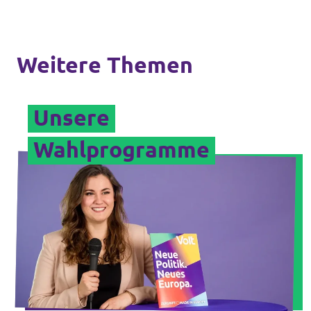
Transparenz
Datenschutz
Weitere Themen
Impressum
Unsere
Wahlprogramme