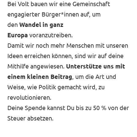
Bei Volt bauen wir eine Gemeinschaft
Unsere Events
engagierter Bürger*innen auf, um
den
Wandel in ganz
Europa
voranzutreiben.
Mache bei uns mit!
Damit wir noch mehr Menschen mit unseren
Ideen erreichen können, sind wir auf deine
Deine Spende für Volt!
Mithilfe angewiesen.
Unterstütze uns mit
einem kleinen Beitrag
, um die Art und
Jobs bei Volt
Weise, wie Politik gemacht wird, zu
revolutionieren.
Deine Spende kannst Du bis zu 50 % von der
Unsere Teams in BW
Steuer absetzen.