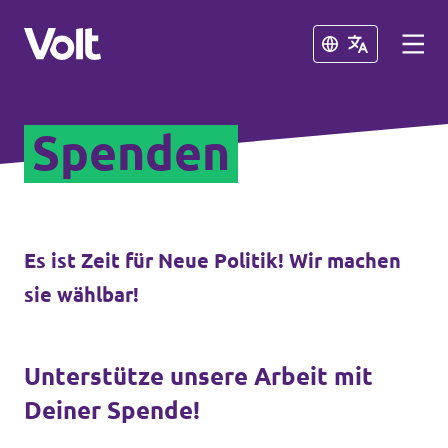
Schließen
Schließen
Spenden
Volt in Baden-Württemberg
Lokale Teams
Programm
Es ist Zeit für Neue Politik! Wir machen
Volt in Deutschland
sie wählbar!
Über Volt
Website
Menschen
Volt in deinem Bundesland
Unterstütze unsere Arbeit mit
Deiner Spende!
Volt Deutschland Merchandise Shop
Neuigkeiten